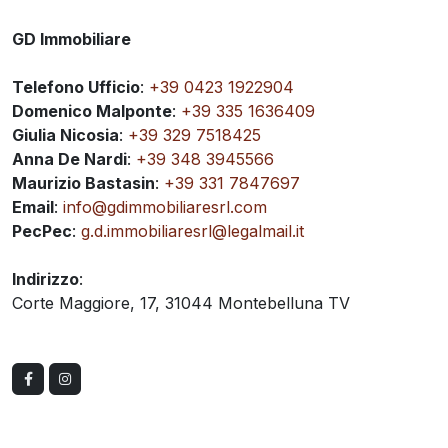
GD Immobiliare
Telefono Ufficio
:
+39 0423 1922904
Domenico Malponte
:
+39 335 1636409
Giulia Nicosia
:
+39 329 7518425
Anna De Nardi
:
+39 348 3945566
Maurizio Bastasin
:
+39 331 7847697
Email
:
info@gdimmobiliaresrl.com
Pec
Pec
:
g.d.immobiliaresrl@legalmail.it
Indirizzo
:
Corte Maggiore, 17, 31044 Montebelluna TV