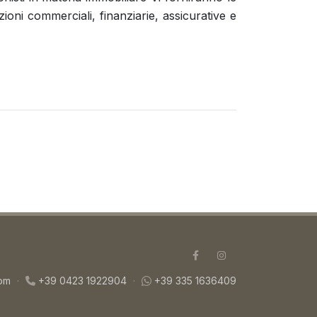
oni commerciali, finanziarie, assicurative e
com
·
+39 0423 1922904
·
+39 335 1636409