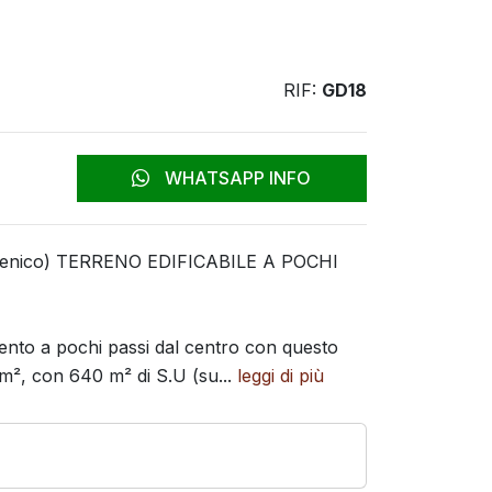
RIF:
GD18
WHATSAPP INFO
Domenico) TERRENO EDIFICABILE A POCHI
ento a pochi passi dal centro con questo
 m², con 640 m² di S.U (su...
leggi di più