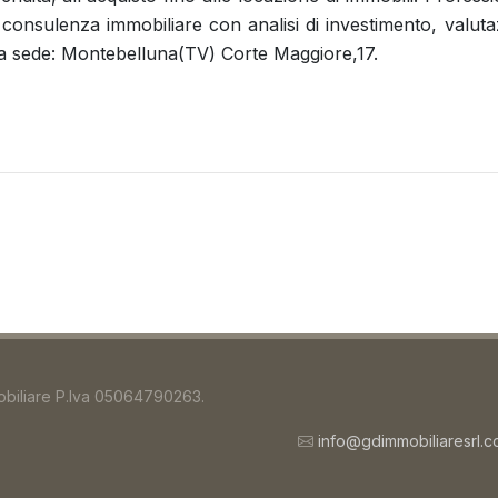
consulenza immobiliare con analisi di investimento, valutazi
stra sede: Montebelluna(TV) Corte Maggiore,17.
obiliare P.Iva 05064790263.
info@gdimmobiliaresrl.