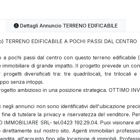
Dettagli Annuncio TERRENO EDIFICABILE
enico) TERRENO EDIFICABILE A POCHI PASSI DAL CENTRO
o a pochi passi dal centro con questo terreno edificabile
e immobiliare di grande impatto. Il progetto prevede un cond
 progetti diversificati tra: tre quadrilocali, tre trilocali 
ppo senza intoppi.
 progetto ambizioso in una posizione strategica. OTTIMO
ti negli annunci non sono identificativi dell'ubicazione pre
 fine di tutelare la privacy e riservatezza del venditore. Per
D IMMOBILIARE SRL- tel.0423 192.29.04. Puoi visionare altr
o direttamente sul nostro sito. Agenti immobiliari profession
endita, all'acquisto fino alle locazione di immobili. Profess